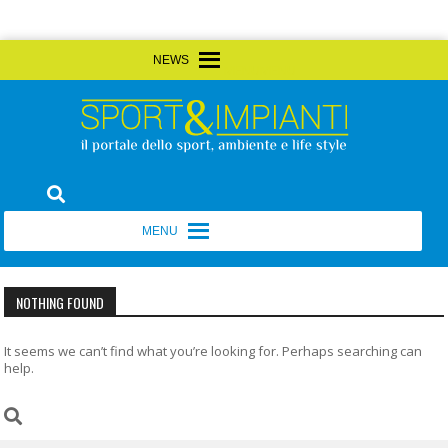
Skip
MENU
MENU
to
content
Sport&Impianti
notizie, prodotti, aziende dello sport facility
MENU
MENU
NOTHING FOUND
It seems we can’t find what you’re looking for. Perhaps searching can
help.