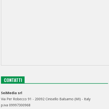
CONTATTI
SeiMedia srl
Via Per Robecco 91 - 20092 Cinisello Balsamo (MI) - Italy
p.iva 09997300968