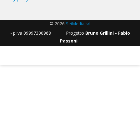
© 2026
SeiMedia srl
- p.iva 09997300968 Progetto
Bruno Grillini - Fabio
Passoni