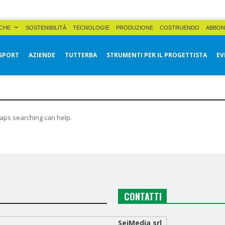
CHE
SOSTENIBILITÀ
TECNOLOGIE
PRODUZIONE
COSTRUENDO
ABBON
SPORT
AZIENDE
TUTTERBA
STRUMENTI PER IL PROGETTISTA
EV
haps searching can help.
CONTATTI
SeiMedia srl