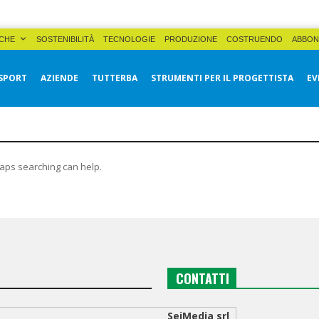
CHE
SOSTENIBILITÀ
TECNOLOGIE
PRODUZIONE
COSTRUENDO
ABBON
SPORT
AZIENDE
TUTTERBA
STRUMENTI PER IL PROGETTISTA
EV
haps searching can help.
CONTATTI
SeiMedia srl