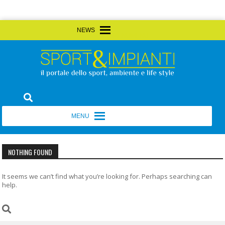
Skip
MENU
MENU
to
content
Sport&Impianti
notizie, prodotti, aziende dello sport facility
MENU
MENU
NOTHING FOUND
It seems we can’t find what you’re looking for. Perhaps searching can
help.