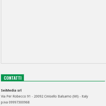
CONTATTI
SeiMedia srl
Via Per Robecco 91 - 20092 Cinisello Balsamo (MI) - Italy
p.iva 09997300968