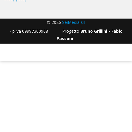
© 2026
SeiMedia srl
- p.iva 09997300968 Progetto
Bruno Grillini - Fabio
Passoni