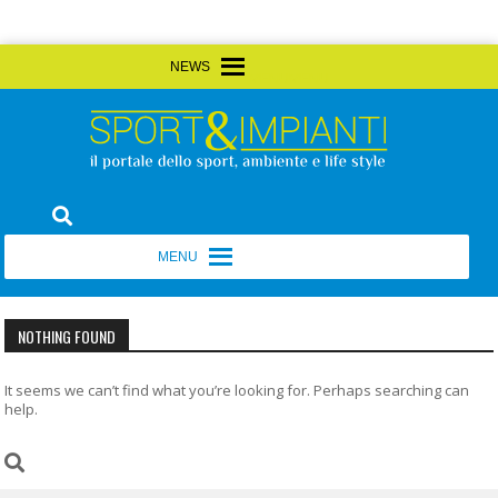
Skip
MENU
MENU
to
content
Sport&Impianti
notizie, prodotti, aziende dello sport facility
MENU
MENU
NOTHING FOUND
It seems we can’t find what you’re looking for. Perhaps searching can
help.