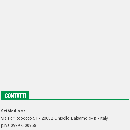
CONTATTI
SeiMedia srl
Via Per Robecco 91 - 20092 Cinisello Balsamo (MI) - Italy
p.iva 09997300968