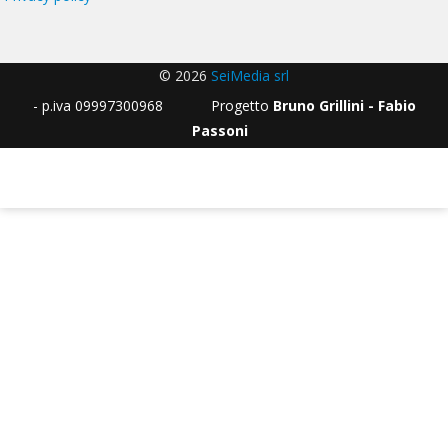
© 2026
SeiMedia srl
- p.iva 09997300968 Progetto
Bruno Grillini - Fabio
Passoni