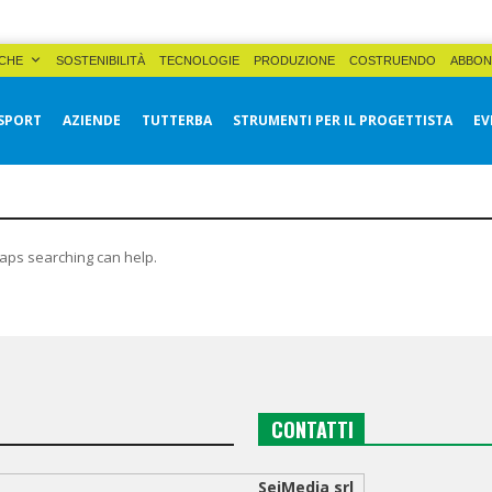
CHE
SOSTENIBILITÀ
TECNOLOGIE
PRODUZIONE
COSTRUENDO
ABBON
SPORT
AZIENDE
TUTTERBA
STRUMENTI PER IL PROGETTISTA
EV
haps searching can help.
CONTATTI
SeiMedia srl