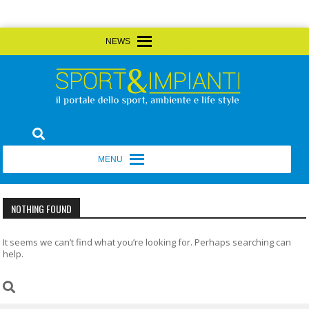
Skip
MENU
MENU
to
content
Sport&Impianti
notizie, prodotti, aziende dello sport facility
MENU
MENU
NOTHING FOUND
It seems we can’t find what you’re looking for. Perhaps searching can
help.