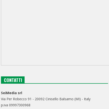
CONTATTI
SeiMedia srl
Via Per Robecco 91 - 20092 Cinisello Balsamo (MI) - Italy
p.iva 09997300968