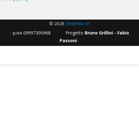
© 2026
SeiMedia srl
- p.iva 09997300968 Progetto
Bruno Grillini - Fabio
Passoni