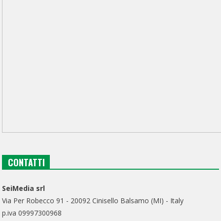
CONTATTI
SeiMedia srl
Via Per Robecco 91 - 20092 Cinisello Balsamo (MI) - Italy
p.iva 09997300968