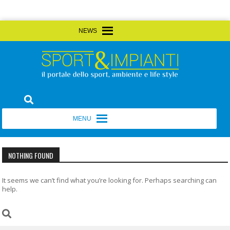
Skip
MENU
MENU
to
content
Sport&Impianti
notizie, prodotti, aziende dello sport facility
MENU
MENU
NOTHING FOUND
It seems we can’t find what you’re looking for. Perhaps searching can
help.