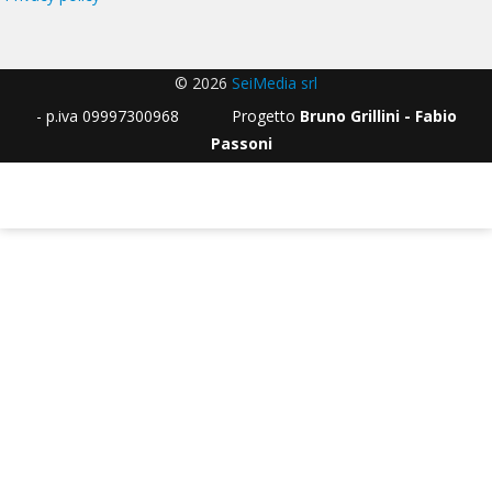
© 2026
SeiMedia srl
- p.iva 09997300968 Progetto
Bruno Grillini - Fabio
Passoni