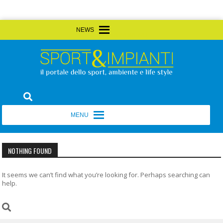
Skip
MENU
MENU
to
content
Sport&Impianti
notizie, prodotti, aziende dello sport facility
MENU
MENU
NOTHING FOUND
It seems we can’t find what you’re looking for. Perhaps searching can
help.