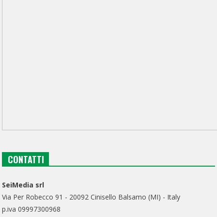
CONTATTI
SeiMedia srl
Via Per Robecco 91 - 20092 Cinisello Balsamo (MI) - Italy
p.iva 09997300968