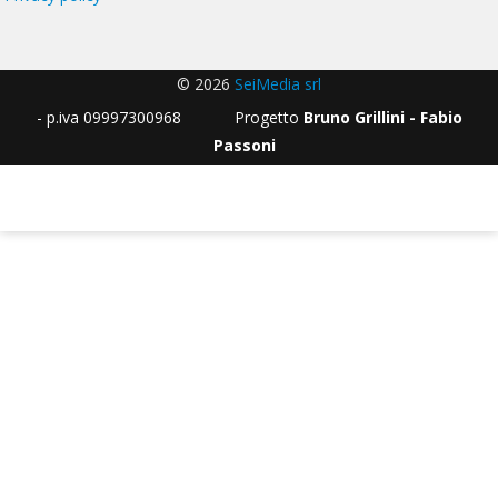
© 2026
SeiMedia srl
- p.iva 09997300968 Progetto
Bruno Grillini - Fabio
Passoni