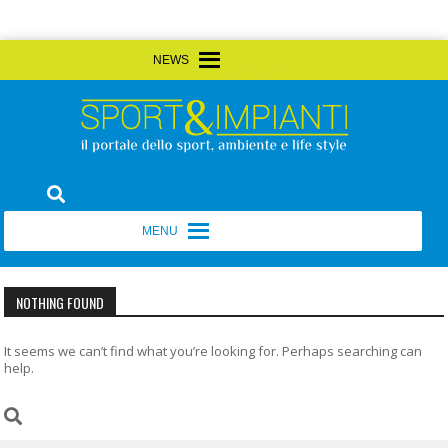
Skip
MENU
MENU
to
content
Sport&Impianti
notizie, prodotti, aziende dello sport facility
MENU
MENU
NOTHING FOUND
It seems we can’t find what you’re looking for. Perhaps searching can
help.