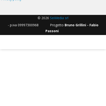
© 2026
SeiMedia srl
- p.iva 09997300968 Progetto
Bruno Grillini - Fabio
Passoni