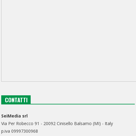
CONTATTI
SeiMedia srl
Via Per Robecco 91 - 20092 Cinisello Balsamo (MI) - Italy
p.iva 09997300968