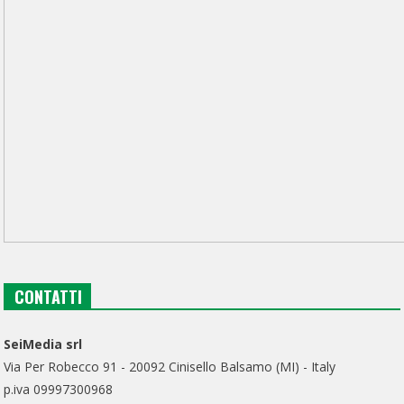
CONTATTI
SeiMedia srl
Via Per Robecco 91 - 20092 Cinisello Balsamo (MI) - Italy
p.iva 09997300968