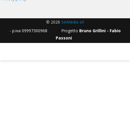
© 2026
SeiMedia srl
- p.iva 09997300968 Progetto
Bruno Grillini - Fabio
Passoni