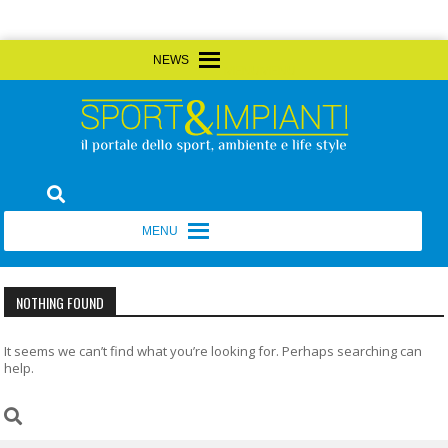
Skip
MENU
MENU
to
content
Sport&Impianti
notizie, prodotti, aziende dello sport facility
MENU
MENU
NOTHING FOUND
It seems we can’t find what you’re looking for. Perhaps searching can
help.