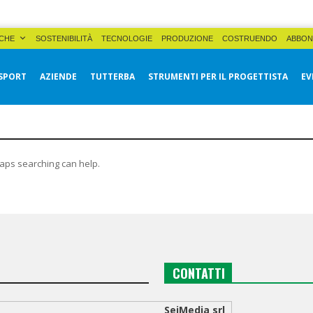
CHE
SOSTENIBILITÀ
TECNOLOGIE
PRODUZIONE
COSTRUENDO
ABBON
SPORT
AZIENDE
TUTTERBA
STRUMENTI PER IL PROGETTISTA
EV
haps searching can help.
CONTATTI
SeiMedia srl