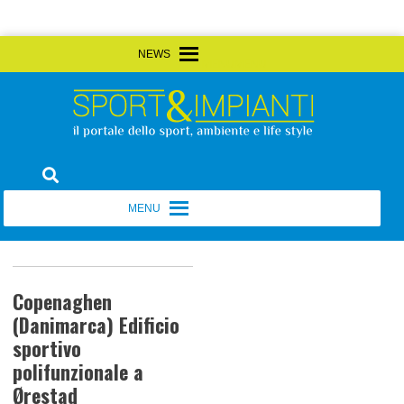
Skip
MENU
MENU
to
content
Sport&Impianti
notizie, prodotti, aziende dello sport facility
MENU
MENU
Copenaghen
(Danimarca) Edificio
sportivo
polifunzionale a
Ørestad