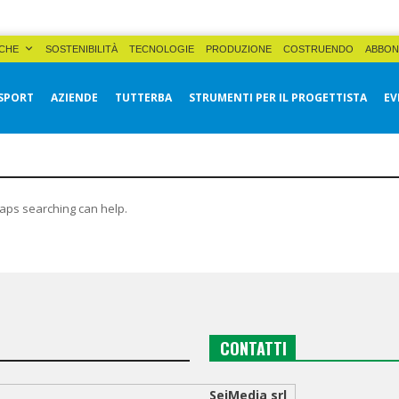
CHE
SOSTENIBILITÀ
TECNOLOGIE
PRODUZIONE
COSTRUENDO
ABBON
SPORT
AZIENDE
TUTTERBA
STRUMENTI PER IL PROGETTISTA
EV
haps searching can help.
CONTATTI
SeiMedia srl