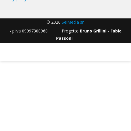
© 2026
SeiMedia srl
- p.iva 09997300968 Progetto
Bruno Grillini - Fabio
Passoni