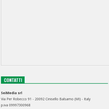
CONTATTI
SeiMedia srl
Via Per Robecco 91 - 20092 Cinisello Balsamo (MI) - Italy
p.iva 09997300968