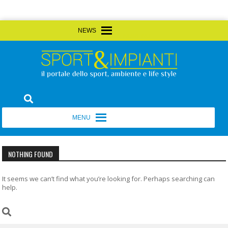
Skip
MENU
MENU
to
content
Sport&Impianti
notizie, prodotti, aziende dello sport facility
MENU
MENU
NOTHING FOUND
It seems we can’t find what you’re looking for. Perhaps searching can
help.