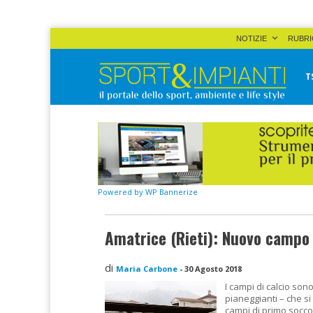
Skip
NOTIZIE
RUBRI
to
content
T
Sport&Impianti
notizie, prodotti, aziende dello sport facility
Powered by WP Bannerize
Amatrice (Rieti): Nuovo campo 
di
Maria Carbone
-
30 Agosto 2018
I campi di calcio son
pianeggianti – che s
campi di primo soccor