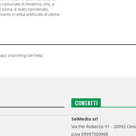
io comunale di Amatrice, che, a
sisma, è stato ripristinato,
anto in erba artificiale di ultima
haps searching can help.
CONTATTI
SeiMedia srl
Via Per Robecco 91 - 20092 Cinis
p.iva 09997300968