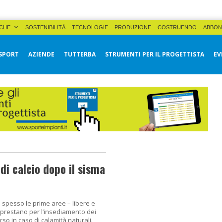
CHE
SOSTENIBILITÀ
TECNOLOGIE
PRODUZIONE
COSTRUENDO
ABBON
SPORT
AZIENDE
TUTTERBA
STRUMENTI PER IL PROGETTISTA
EV
di calcio dopo il sisma
o spesso le prime aree – libere e
i prestano per l’insediamento dei
so in caso di calamità naturali.