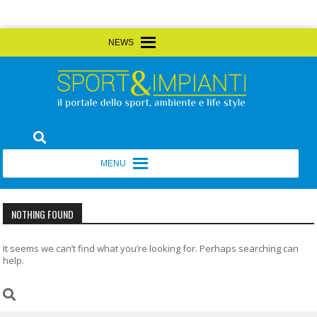
Skip
MENU
MENU
to
content
Sport&Impianti
notizie, prodotti, aziende dello sport facility
MENU
MENU
NOTHING FOUND
It seems we can’t find what you’re looking for. Perhaps searching can
help.