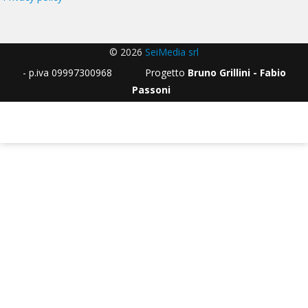
© 2026
SeiMedia srl
- p.iva 09997300968 Progetto
Bruno Grillini - Fabio
Passoni