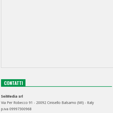
CONTATTI
SeiMedia srl
Via Per Robecco 91 - 20092 Cinisello Balsamo (MI) - Italy
p.iva 09997300968