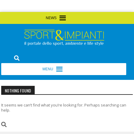
Skip
MENU
MENU
to
content
Sport&Impianti
notizie, prodotti, aziende dello sport facility
MENU
MENU
NOTHING FOUND
It seems we can’t find what you’re looking for. Perhaps searching can
help.