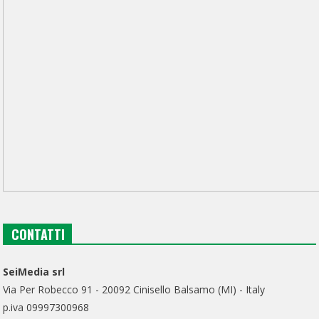
CONTATTI
SeiMedia srl
Via Per Robecco 91 - 20092 Cinisello Balsamo (MI) - Italy
p.iva 09997300968