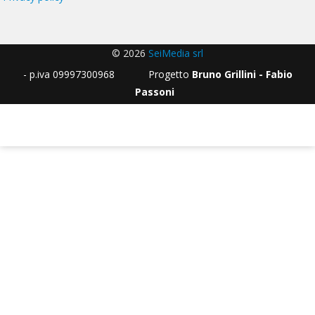
© 2026
SeiMedia srl
- p.iva 09997300968 Progetto
Bruno Grillini - Fabio
Passoni