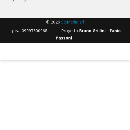
© 2026
SeiMedia srl
- p.iva 09997300968 Progetto
Bruno Grillini - Fabio
Passoni