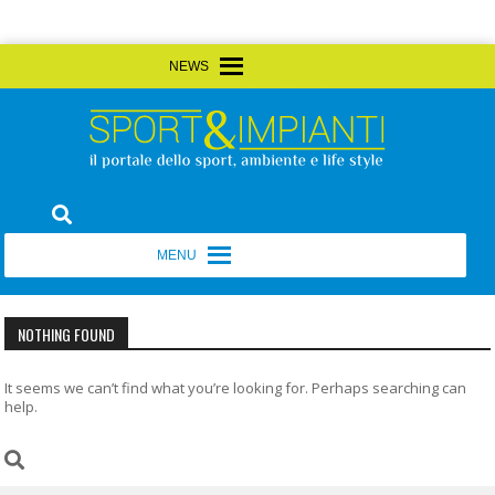
Skip
MENU
MENU
to
content
Sport&Impianti
notizie, prodotti, aziende dello sport facility
MENU
MENU
NOTHING FOUND
It seems we can’t find what you’re looking for. Perhaps searching can
help.