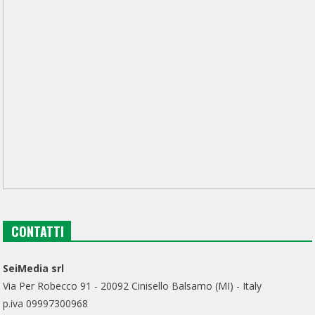
CONTATTI
SeiMedia srl
Via Per Robecco 91 - 20092 Cinisello Balsamo (MI) - Italy
p.iva 09997300968