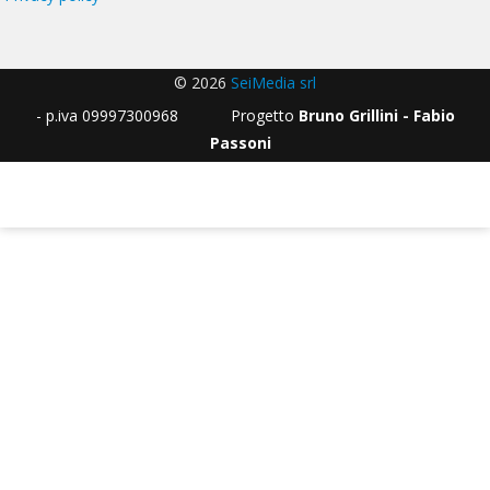
© 2026
SeiMedia srl
- p.iva 09997300968 Progetto
Bruno Grillini - Fabio
Passoni