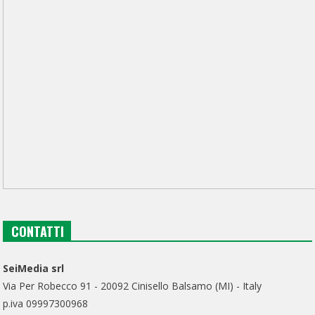
CONTATTI
SeiMedia srl
Via Per Robecco 91 - 20092 Cinisello Balsamo (MI) - Italy
p.iva 09997300968