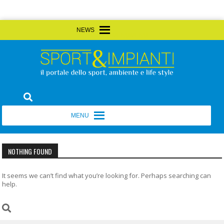
Skip
MENU
MENU
to
content
Sport&Impianti
notizie, prodotti, aziende dello sport facility
MENU
MENU
NOTHING FOUND
It seems we can’t find what you’re looking for. Perhaps searching can
help.