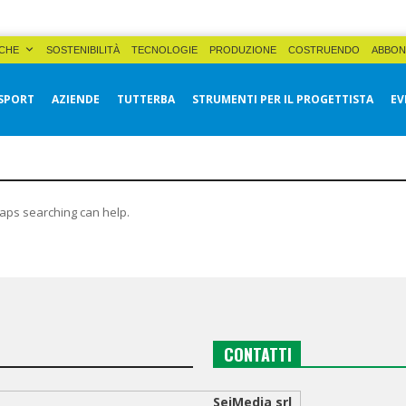
CHE
SOSTENIBILITÀ
TECNOLOGIE
PRODUZIONE
COSTRUENDO
ABBON
SPORT
AZIENDE
TUTTERBA
STRUMENTI PER IL PROGETTISTA
EV
haps searching can help.
CONTATTI
SeiMedia srl