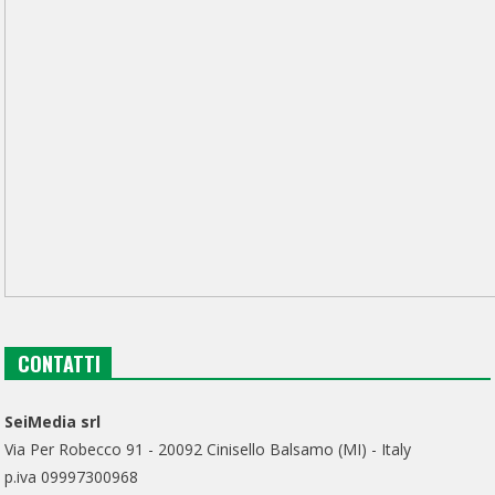
CONTATTI
SeiMedia srl
Via Per Robecco 91 - 20092 Cinisello Balsamo (MI) - Italy
p.iva 09997300968