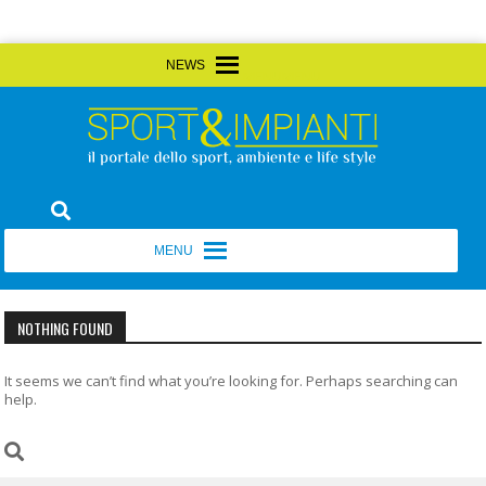
Skip
MENU
MENU
to
content
Sport&Impianti
notizie, prodotti, aziende dello sport facility
MENU
MENU
NOTHING FOUND
It seems we can’t find what you’re looking for. Perhaps searching can
help.