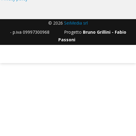
© 2026
SeiMedia srl
- p.iva 09997300968 Progetto
Bruno Grillini - Fabio
Passoni