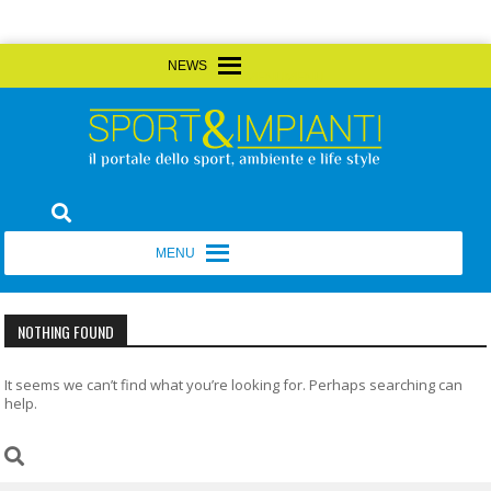
Skip
MENU
MENU
to
content
Sport&Impianti
notizie, prodotti, aziende dello sport facility
MENU
MENU
NOTHING FOUND
It seems we can’t find what you’re looking for. Perhaps searching can
help.