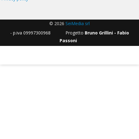
© 2026
SeiMedia srl
- p.iva 09997300968 Progetto
Bruno Grillini - Fabio
Passoni