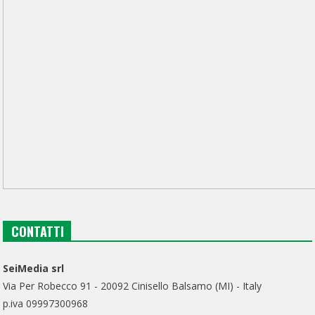
CONTATTI
SeiMedia srl
Via Per Robecco 91 - 20092 Cinisello Balsamo (MI) - Italy
p.iva 09997300968