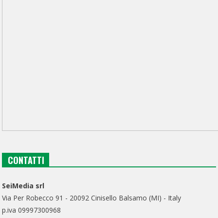
CONTATTI
SeiMedia srl
Via Per Robecco 91 - 20092 Cinisello Balsamo (MI) - Italy
p.iva 09997300968