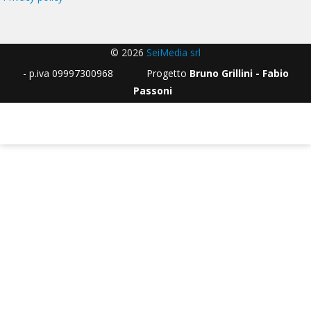
© 2026
SeiMedia srl
- p.iva 09997300968 Progetto
Bruno Grillini - Fabio
Passoni