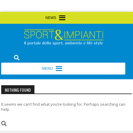
Skip
MENU
MENU
to
content
Sport&Impianti
notizie, prodotti, aziende dello sport facility
MENU
MENU
NOTHING FOUND
It seems we can’t find what you’re looking for. Perhaps searching can
help.