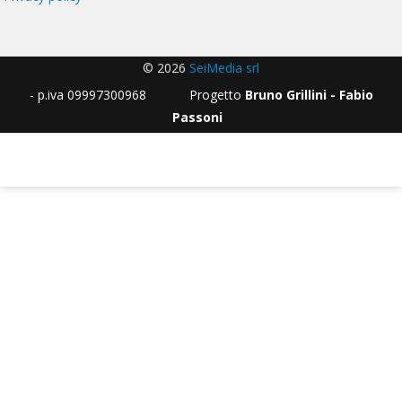
© 2026
SeiMedia srl
- p.iva 09997300968 Progetto
Bruno Grillini - Fabio
Passoni