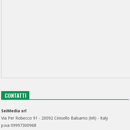
CONTATTI
SeiMedia srl
Via Per Robecco 91 - 20092 Cinisello Balsamo (MI) - Italy
p.iva 09997300968