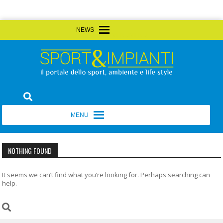
Skip
MENU
MENU
to
content
Sport&Impianti
notizie, prodotti, aziende dello sport facility
MENU
MENU
NOTHING FOUND
It seems we can’t find what you’re looking for. Perhaps searching can
help.