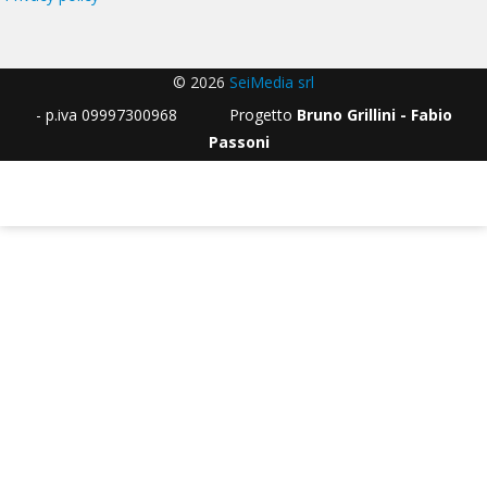
© 2026
SeiMedia srl
- p.iva 09997300968 Progetto
Bruno Grillini - Fabio
Passoni