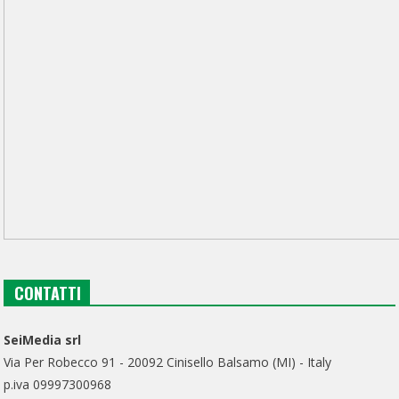
CONTATTI
SeiMedia srl
Via Per Robecco 91 - 20092 Cinisello Balsamo (MI) - Italy
p.iva 09997300968