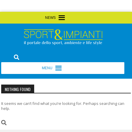
Skip
MENU
MENU
to
content
Sport&Impianti
notizie, prodotti, aziende dello sport facility
MENU
MENU
NOTHING FOUND
It seems we can’t find what you’re looking for. Perhaps searching can
help.