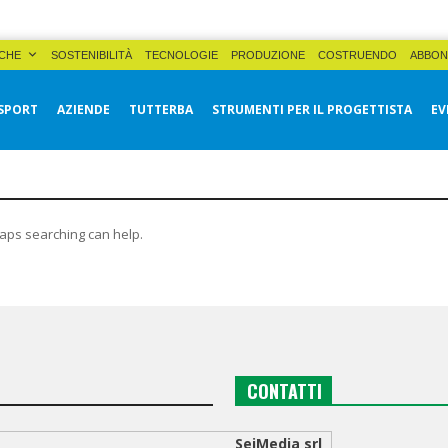
CHE
SOSTENIBILITÀ
TECNOLOGIE
PRODUZIONE
COSTRUENDO
ABBON
SPORT
AZIENDE
TUTTERBA
STRUMENTI PER IL PROGETTISTA
EV
haps searching can help.
CONTATTI
SeiMedia srl