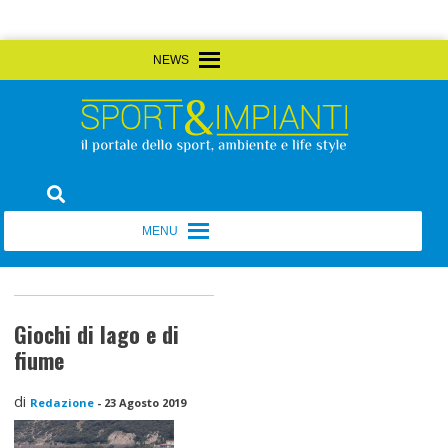
Skip
MENU
MENU
to
content
Sport&Impianti
notizie, prodotti, aziende dello sport facility
MENU
MENU
Giochi di lago e di
fiume
di
Redazione
-
23 Agosto 2019