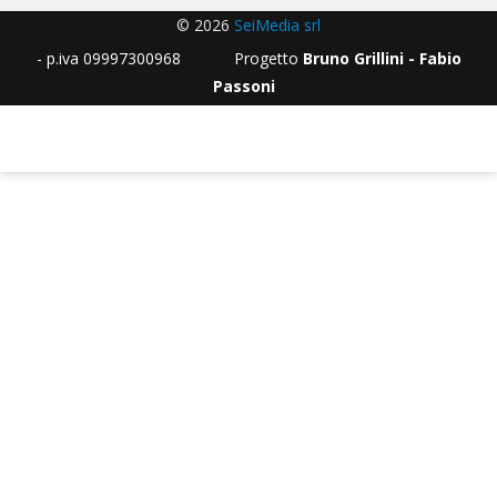
© 2026
SeiMedia srl
- p.iva 09997300968 Progetto
Bruno Grillini - Fabio
Passoni