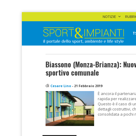
Skip
NOTIZIE
RUBRI
to
content
T
Sport&Impianti
notizie, prodotti, aziende dello sport facility
Biassono (Monza-Brianza): Nuov
sportivo comunale
di
Cesare Lino
-
21 Febbraio 2019
È ancora il partenari
rapida per realizzare
Questo è il caso di u
dettagli costruttivi,
consolidata a pochi me