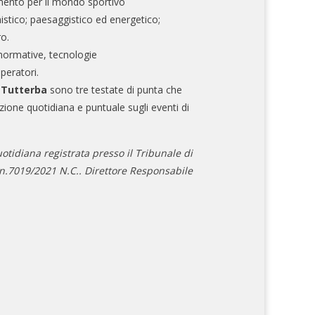
mento per il mondo sportivo
nistico; paesaggistico ed energetico;
ro.
normative, tecnologie
operatori.
e Tutterba
sono tre testate di punta che
zione quotidiana e puntuale sugli eventi di
otidiana registrata presso il Tribunale di
.7019/2021 N.C.. Direttore Responsabile