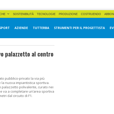
CHE
SOSTENIBILITÀ
TECNOLOGIE
PRODUZIONE
COSTRUENDO
ABBON
SPORT
AZIENDE
TUTTERBA
STRUMENTI PER IL PROGETTISTA
EV
o palazzetto al centro
ato pubblico-privato la via più
 la nuova impiantistica sportiva.
n palazzetto polivalente, curato nei
 che va a completare un’area sportiva
tri dal circuito di F1.