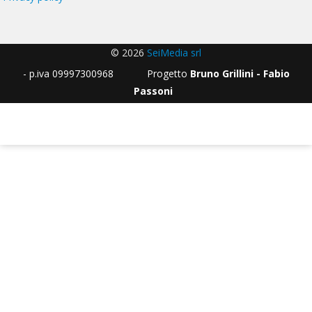
© 2026
SeiMedia srl
- p.iva 09997300968 Progetto
Bruno Grillini - Fabio
Passoni