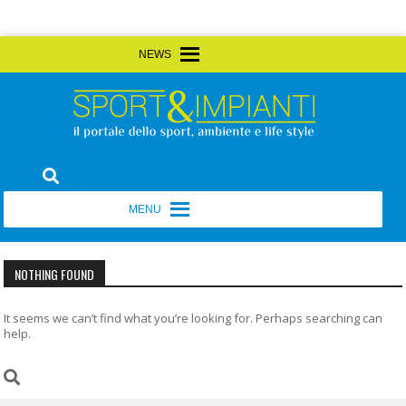
Skip
MENU
MENU
to
content
Sport&Impianti
notizie, prodotti, aziende dello sport facility
MENU
MENU
NOTHING FOUND
It seems we can’t find what you’re looking for. Perhaps searching can
help.