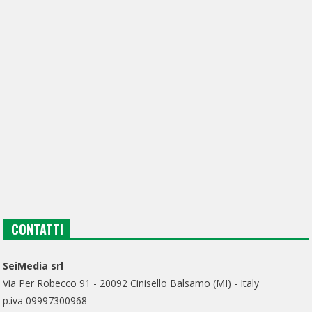
CONTATTI
SeiMedia srl
Via Per Robecco 91 - 20092 Cinisello Balsamo (MI) - Italy
p.iva 09997300968