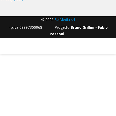
© 2026
SeiMedia srl
- p.iva 09997300968 Progetto
Bruno Grillini - Fabio
Passoni