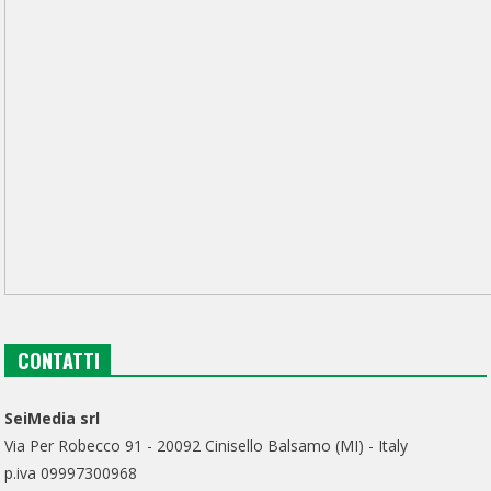
CONTATTI
SeiMedia srl
Via Per Robecco 91 - 20092 Cinisello Balsamo (MI) - Italy
p.iva 09997300968