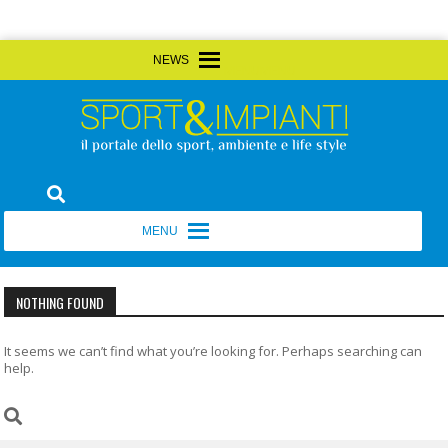
Skip
MENU
MENU
to
content
Sport&Impianti
notizie, prodotti, aziende dello sport facility
MENU
MENU
NOTHING FOUND
It seems we can’t find what you’re looking for. Perhaps searching can
help.