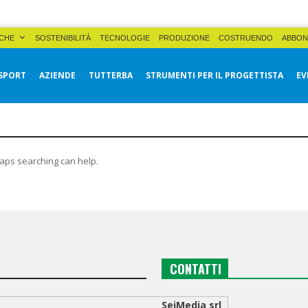
CHE
SOSTENIBILITÀ
TECNOLOGIE
PRODUZIONE
COSTRUENDO
ABBON
SPORT
AZIENDE
TUTTERBA
STRUMENTI PER IL PROGETTISTA
EV
haps searching can help.
CONTATTI
SeiMedia srl