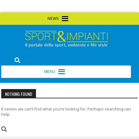
Skip
MENU
MENU
to
content
Sport&Impianti
notizie, prodotti, aziende dello sport facility
MENU
MENU
NOTHING FOUND
It seems we can’t find what you’re looking for. Perhaps searching can
help.