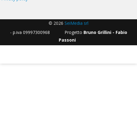
© 2026
SeiMedia srl
- p.iva 09997300968 Progetto
Bruno Grillini - Fabio
Passoni