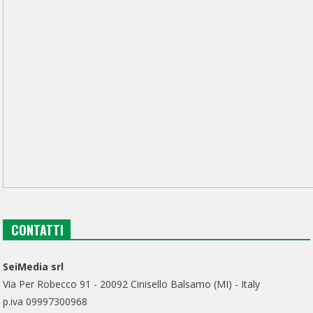
CONTATTI
SeiMedia srl
Via Per Robecco 91 - 20092 Cinisello Balsamo (MI) - Italy
p.iva 09997300968