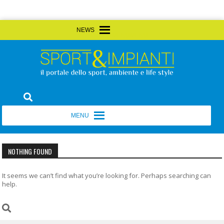
Skip
MENU
MENU
to
content
Sport&Impianti
notizie, prodotti, aziende dello sport facility
MENU
MENU
NOTHING FOUND
It seems we can’t find what you’re looking for. Perhaps searching can
help.