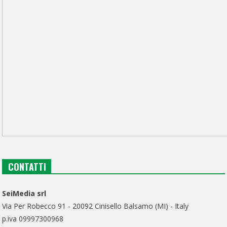
CONTATTI
SeiMedia srl
Via Per Robecco 91 - 20092 Cinisello Balsamo (MI) - Italy
p.iva 09997300968