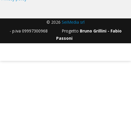
© 2026
SeiMedia srl
- p.iva 09997300968 Progetto
Bruno Grillini - Fabio
Passoni