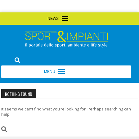
Skip
MENU
MENU
to
content
Sport&Impianti
notizie, prodotti, aziende dello sport facility
MENU
MENU
NOTHING FOUND
It seems we can’t find what you’re looking for. Perhaps searching can
help.