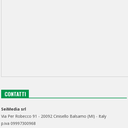
CONTATTI
SeiMedia srl
Via Per Robecco 91 - 20092 Cinisello Balsamo (MI) - Italy
p.iva 09997300968