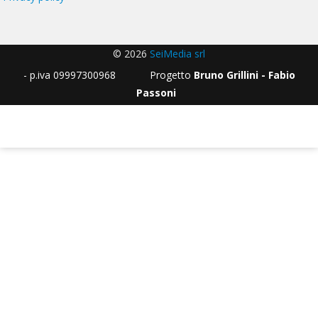
© 2026
SeiMedia srl
- p.iva 09997300968 Progetto
Bruno Grillini - Fabio
Passoni