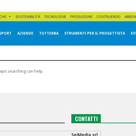
CHE
SOSTENIBILITÀ
TECNOLOGIE
PRODUZIONE
COSTRUENDO
ABBON
SPORT
AZIENDE
TUTTERBA
STRUMENTI PER IL PROGETTISTA
EV
haps searching can help.
CONTATTI
SeiMedia srl