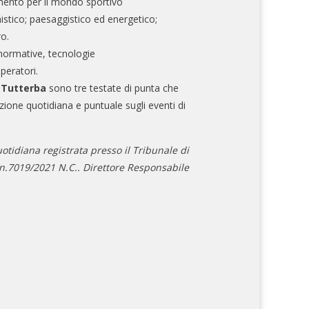
mento per il mondo sportivo
nistico; paesaggistico ed energetico;
ro.
normative, tecnologie
operatori.
e Tutterba
sono tre testate di punta che
zione quotidiana e puntuale sugli eventi di
otidiana registrata presso il Tribunale di
.7019/2021 N.C.. Direttore Responsabile