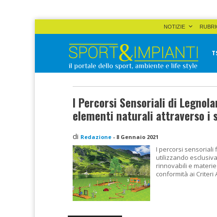
Skip
NOTIZIE
RUBRI
to
content
T
Sport&Impianti
notizie, prodotti, aziende dello sport facility
I Percorsi Sensoriali di Legnola
elementi naturali attraverso i 
di
Redazione
-
8 Gennaio 2021
I percorsi sensoriali
utilizzando esclusiv
rinnovabili e materie
conformità ai Criteri