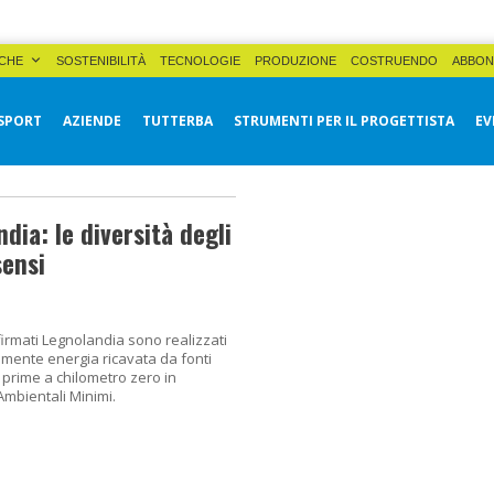
CHE
SOSTENIBILITÀ
TECNOLOGIE
PRODUZIONE
COSTRUENDO
ABBON
SPORT
AZIENDE
TUTTERBA
STRUMENTI PER IL PROGETTISTA
EV
ndia: le diversità degli
sensi
 firmati Legnolandia sono realizzati
amente energia ricavata da fonti
 prime a chilometro zero in
 Ambientali Minimi.