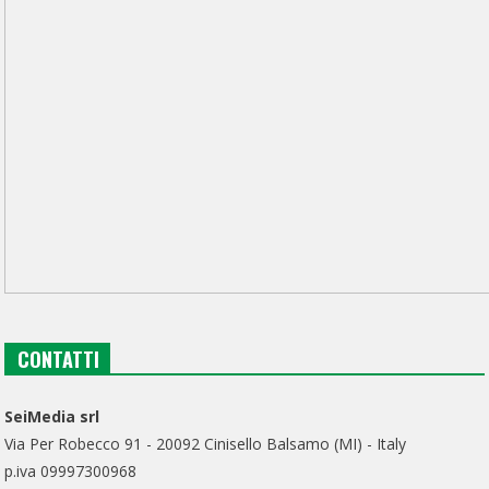
CONTATTI
SeiMedia srl
Via Per Robecco 91 - 20092 Cinisello Balsamo (MI) - Italy
p.iva 09997300968