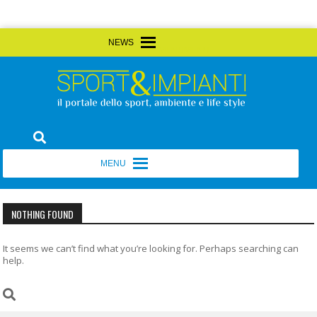
Skip
MENU
MENU
to
content
Sport&Impianti
notizie, prodotti, aziende dello sport facility
MENU
MENU
NOTHING FOUND
It seems we can’t find what you’re looking for. Perhaps searching can
help.