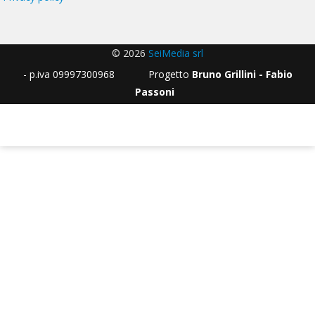
© 2026
SeiMedia srl
- p.iva 09997300968 Progetto
Bruno Grillini - Fabio
Passoni