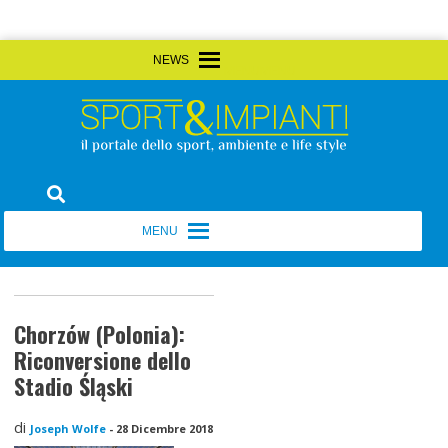
Skip
MENU
MENU
to
content
Sport&Impianti
notizie, prodotti, aziende dello sport facility
MENU
MENU
Chorzów (Polonia):
Riconversione dello
Stadio Śląski
di
Joseph Wolfe
-
28 Dicembre 2018