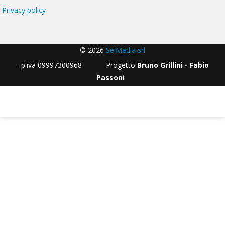
Privacy policy
© 2026
SeiMedia srl
- p.iva 09997300968 Progetto
Bruno Grillini - Fabio
Passoni