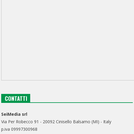
CONTATTI
SeiMedia srl
Via Per Robecco 91 - 20092 Cinisello Balsamo (MI) - Italy
p.iva 09997300968