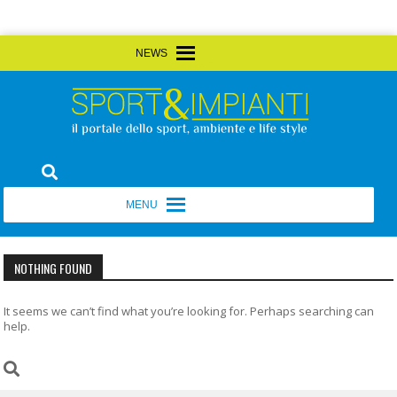
Skip
MENU
MENU
to
content
Sport&Impianti
notizie, prodotti, aziende dello sport facility
MENU
MENU
NOTHING FOUND
It seems we can’t find what you’re looking for. Perhaps searching can
help.