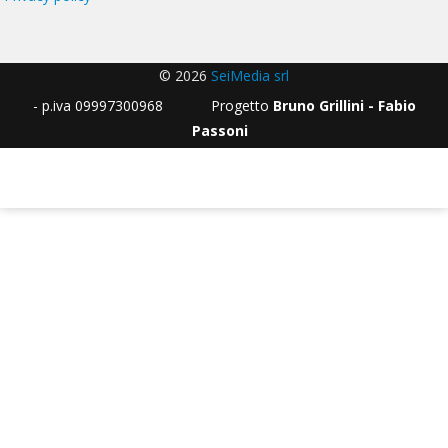
© 2026
SeiMedia srl
- p.iva 09997300968 Progetto
Bruno Grillini - Fabio
Passoni