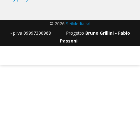
© 2026
SeiMedia srl
- p.iva 09997300968 Progetto
Bruno Grillini - Fabio
Passoni