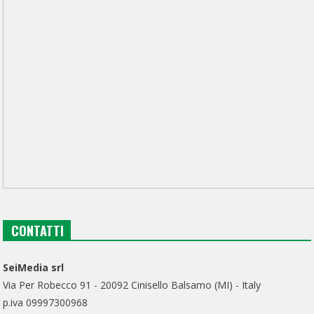
CONTATTI
SeiMedia srl
Via Per Robecco 91 - 20092 Cinisello Balsamo (MI) - Italy
p.iva 09997300968