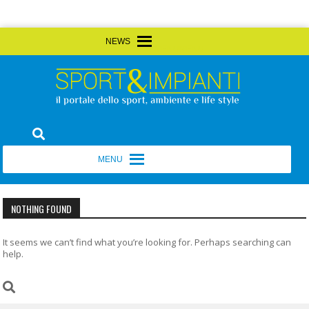
Skip
MENU
MENU
to
content
Sport&Impianti
notizie, prodotti, aziende dello sport facility
MENU
MENU
NOTHING FOUND
It seems we can’t find what you’re looking for. Perhaps searching can
help.