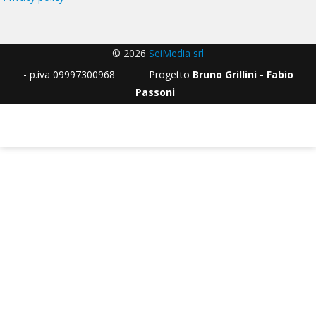
© 2026
SeiMedia srl
- p.iva 09997300968 Progetto
Bruno Grillini - Fabio
Passoni