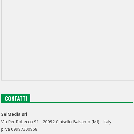
CONTATTI
SeiMedia srl
Via Per Robecco 91 - 20092 Cinisello Balsamo (MI) - Italy
p.iva 09997300968