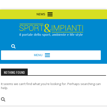
Skip
MENU
MENU
to
content
Sport&Impianti
notizie, prodotti, aziende dello sport facility
MENU
MENU
NOTHING FOUND
It seems we can’t find what you’re looking for. Perhaps searching can
help.