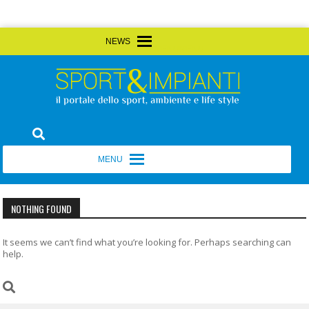
Skip
MENU
MENU
to
content
Sport&Impianti
notizie, prodotti, aziende dello sport facility
MENU
MENU
NOTHING FOUND
It seems we can’t find what you’re looking for. Perhaps searching can
help.