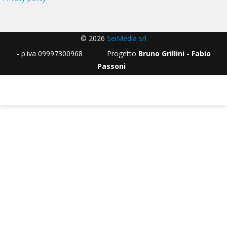
© 2026
SeiMedia srl
- p.iva 09997300968 Progetto
Bruno Grillini - Fabio
Passoni