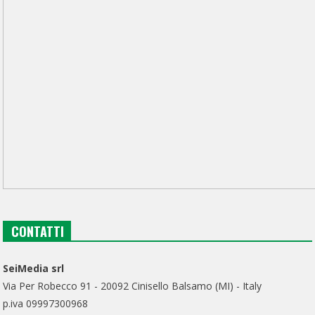
CONTATTI
SeiMedia srl
Via Per Robecco 91 - 20092 Cinisello Balsamo (MI) - Italy
p.iva 09997300968