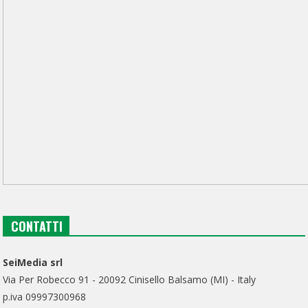
CONTATTI
SeiMedia srl
Via Per Robecco 91 - 20092 Cinisello Balsamo (MI) - Italy
p.iva 09997300968