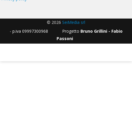
© 2026
SeiMedia srl
- p.iva 09997300968 Progetto
Bruno Grillini - Fabio
Passoni