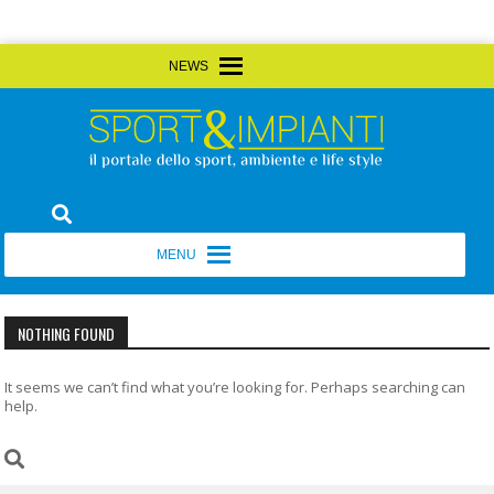
Skip
MENU
MENU
to
content
Sport&Impianti
notizie, prodotti, aziende dello sport facility
MENU
MENU
NOTHING FOUND
It seems we can’t find what you’re looking for. Perhaps searching can
help.