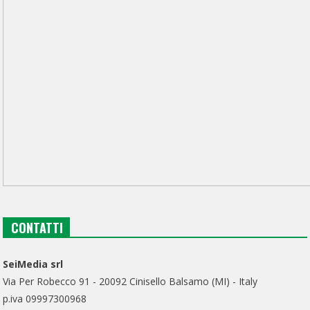
CONTATTI
SeiMedia srl
Via Per Robecco 91 - 20092 Cinisello Balsamo (MI) - Italy
p.iva 09997300968