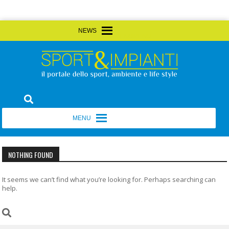
Skip
MENU
MENU
to
content
Sport&Impianti
notizie, prodotti, aziende dello sport facility
MENU
MENU
NOTHING FOUND
It seems we can’t find what you’re looking for. Perhaps searching can
help.