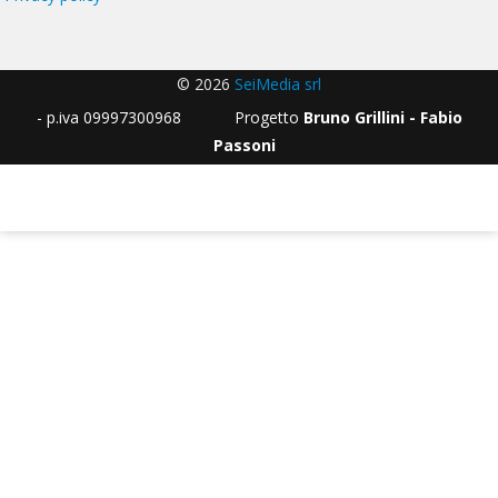
© 2026
SeiMedia srl
- p.iva 09997300968 Progetto
Bruno Grillini - Fabio
Passoni