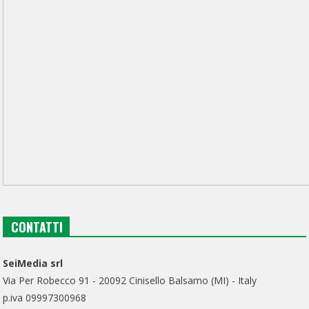
CONTATTI
SeiMedia srl
Via Per Robecco 91 - 20092 Cinisello Balsamo (MI) - Italy
p.iva 09997300968