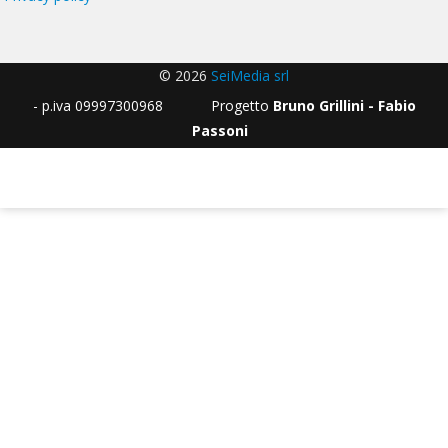
© 2026
SeiMedia srl
- p.iva 09997300968 Progetto
Bruno Grillini - Fabio
Passoni