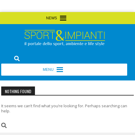
Skip
MENU
MENU
to
content
Sport&Impianti
notizie, prodotti, aziende dello sport facility
MENU
MENU
NOTHING FOUND
It seems we can’t find what you’re looking for. Perhaps searching can
help.