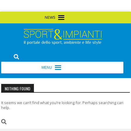
Skip
MENU
MENU
to
content
Sport&Impianti
notizie, prodotti, aziende dello sport facility
MENU
MENU
NOTHING FOUND
It seems we can’t find what you’re looking for. Perhaps searching can
help.