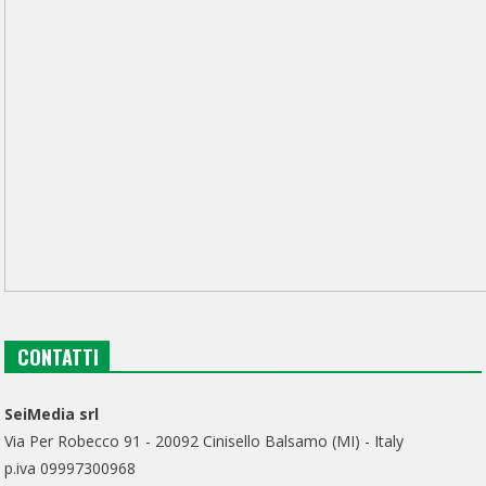
CONTATTI
SeiMedia srl
Via Per Robecco 91 - 20092 Cinisello Balsamo (MI) - Italy
p.iva 09997300968