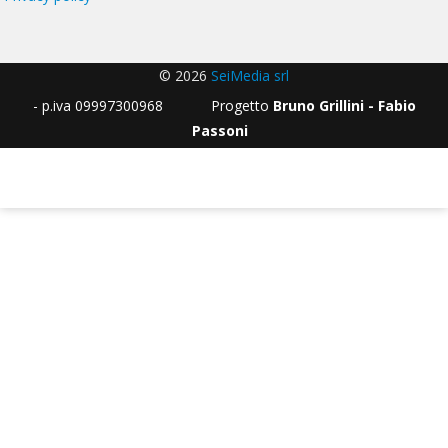
© 2026
SeiMedia srl
- p.iva 09997300968 Progetto
Bruno Grillini - Fabio
Passoni