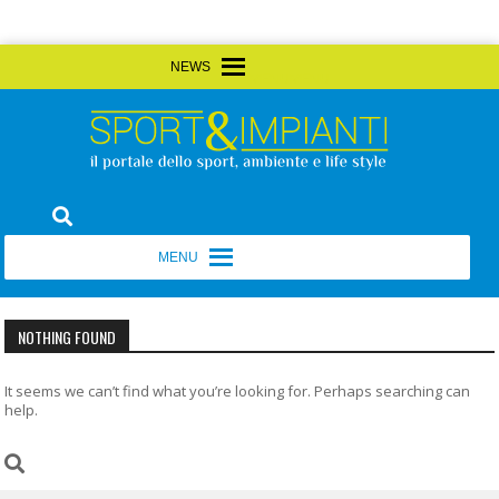
Skip
MENU
MENU
to
content
Sport&Impianti
notizie, prodotti, aziende dello sport facility
MENU
MENU
NOTHING FOUND
It seems we can’t find what you’re looking for. Perhaps searching can
help.