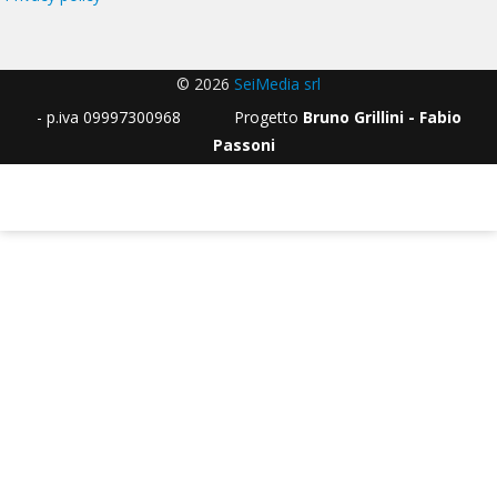
© 2026
SeiMedia srl
- p.iva 09997300968 Progetto
Bruno Grillini - Fabio
Passoni