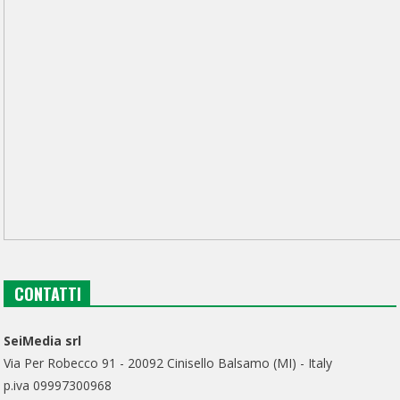
CONTATTI
SeiMedia srl
Via Per Robecco 91 - 20092 Cinisello Balsamo (MI) - Italy
p.iva 09997300968