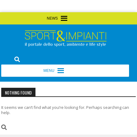
Skip
MENU
MENU
to
content
Sport&Impianti
notizie, prodotti, aziende dello sport facility
MENU
MENU
NOTHING FOUND
It seems we can’t find what you’re looking for. Perhaps searching can
help.