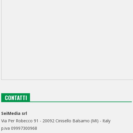
CONTATTI
SeiMedia srl
Via Per Robecco 91 - 20092 Cinisello Balsamo (MI) - Italy
p.iva 09997300968