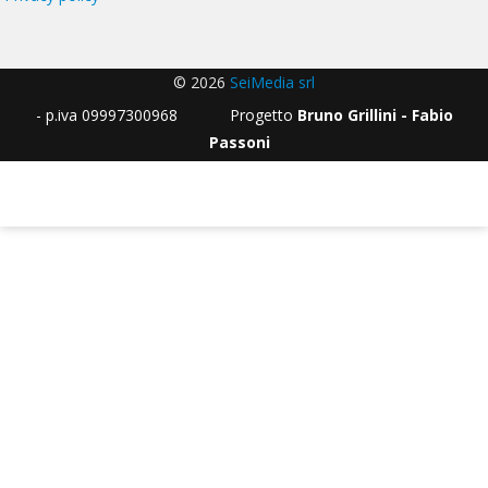
© 2026
SeiMedia srl
- p.iva 09997300968 Progetto
Bruno Grillini - Fabio
Passoni