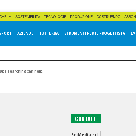
CHE
SOSTENIBILITÀ
TECNOLOGIE
PRODUZIONE
COSTRUENDO
ABBON
SPORT
AZIENDE
TUTTERBA
STRUMENTI PER IL PROGETTISTA
EV
haps searching can help.
CONTATTI
SeiMedia srl